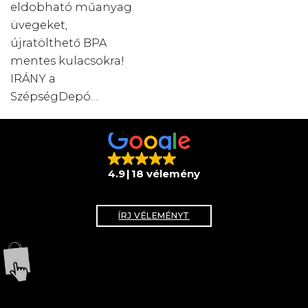
eldobható műanyag
üvegeket,
újratölthető BPA
mentes kulacsokra!
IRÁNY a
SzépségDepó…
4.9
18 vélemény
ÍRJ VÉLEMÉNYT
WEBSHOP
KÖVESS MINKET!