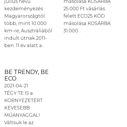
július nevű
másolása KOSÁRBA
kezdeményezés
25.000 Ft vásárlás
Magyarországtól
felett ECO25 KÓD
több, mint 10.000
másolása KOSÁRBA
km-re, Ausztráliából
31.000…
indult útnak 2011-
ben. 11 év alatt a…
BE TRENDY, BE
ECO
2021-04-21
TÉGY TE IS a
KÖRNYEZETÉRT
KEVESEBB
MŰANYAGGAL!
Váltsuk le az