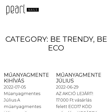
CATEGORY:
BE TRENDY, BE
ECO
MŰANYAGMENTES
MŰANYAGMENTES
KIHÍVÁS
JÚLIUS
2022-07-05
2022-06-29
Műanyagmentes
AZ AKCIÓ LEJÁRT!
Július A
17.000 Ft vásárlás
műanyagmentes
felett ECO17 KÓD