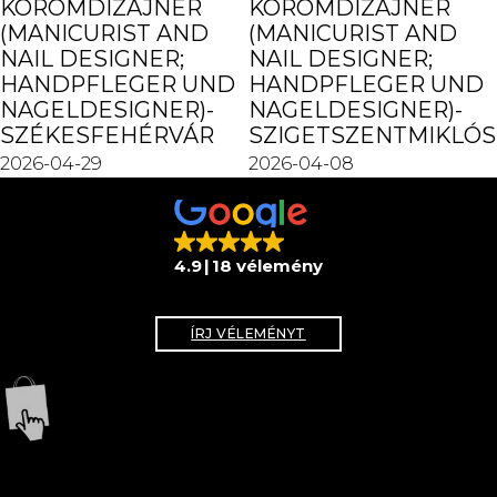
KÖRÖMDIZÁJNER
KÖRÖMDIZÁJNER
(MANICURIST AND
(MANICURIST AND
NAIL DESIGNER;
NAIL DESIGNER;
HANDPFLEGER UND
HANDPFLEGER UND
NAGELDESIGNER)-
NAGELDESIGNER)-
SZÉKESFEHÉRVÁR
SZIGETSZENTMIKLÓS
2026-04-29
2026-04-08
4.9
18 vélemény
ÍRJ VÉLEMÉNYT
WEBSHOP
KÖVESS MINKET!