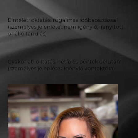
Elméleti oktatás: rugalmas időbeosztással
(személyes jelenlétet nem igénylő, irányított,
önálló tanulás)
Gyakorlati oktatás: hétfő és péntek délután
(személyes jelenlétet igénylő kontaktóra)