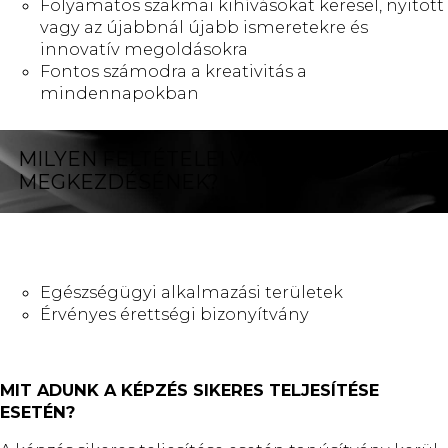
Folyamatos szakmai kihívásokat keresel, nyitott
vagy az újabbnál újabb ismeretekre és
innovatív megoldásokra
Fontos számodra a kreativitás a
mindennapokban
MILYEN FELTÉTELEI VANNAK A KÉPZÉS
MEGKEZDÉSÉNEK?
Egészségügyi alkalmazási területek
Érvényes érettségi bizonyítvány
MIT ADUNK A KÉPZÉS SIKERES TELJESÍTÉSE
ESETÉN?