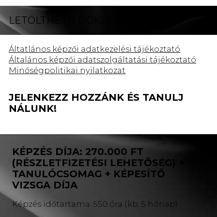
LETÖLTHETŐ DOKUMENTUMOK:
Áltatlános képzői adatkezelési tájékoztató
Általános képzői adatszolgáltatási tájékoztató
Minőségpolitikai nyilatkozat
JELENKEZZ HOZZÁNK ÉS TANULJ
NÁLUNK!
KÉPZÉS DÍJA: 270.000 FT
(RÉSZLETFIZETÉSI LEHETŐSÉG) +
TANULÓCSOMAG + KÉPESÍTŐ
VIZSGA DÍJA
Képzés időtartama: 550 óra (kb. 5 hónap)