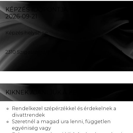
KÉPZÉS IDŐPONTJA:
2026-09-21
Képzés helyszine:
2310 Szigetszentmiklós, Bajcsy-Zsilinszky u. 37/A.
KIKNEK AJÁNLJUK A KÉPZÉST?
Rendelkezel szépérzékkel és érdekelnek a
divattrendek
Szeretnél a magad ura lenni, független
egyéniség vagy