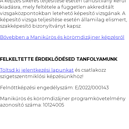
A képzés sikeres teljesítése esetén tanúsítvány kerül
kiadásra, mely feltétele a független akkreditált
vizsgaközpontokban letehető képesítő vizsgának. A
képesítő vizsga teljesítése esetén államilag elismert,
szakképesítő bizonyítványt kapsz.
Bővebben a Manikűrös és körömdizájner képzésről
FELKELTETTE ÉRDEKLŐDÉSED TANFOLYAMUNK
Töltsd ki jelentkezési lapunkat
és csatlakozz
szigetszentmiklósi képzésünkhöz!
Felnőttképzési engedélyszám: E/2022/000143
Manikűrös és körömdizájner programkövetelmény
azonosító száma: 10124005