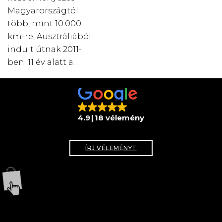
Magyarországtól
több, mint 10.000
km-re, Ausztráliából
indult útnak 2011-
ben. 11 év alatt a…
4.9
18 vélemény
ÍRJ VÉLEMÉNYT
WEBSHOP
KÖVESS MINKET!