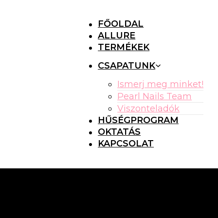
FŐOLDAL
ALLURE
TERMÉKEK
CSAPATUNK
Ismerj meg minket!
Pearl Nails Team
Viszonteladók
HŰSÉGPROGRAM
OKTATÁS
KAPCSOLAT