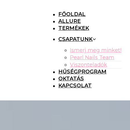
FŐOLDAL
ALLURE
TERMÉKEK
CSAPATUNK
Ismerj meg minket!
Pearl Nails Team
Viszonteladók
HŰSÉGPROGRAM
OKTATÁS
KAPCSOLAT